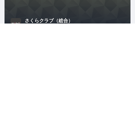
さくらクラブ（総合）
1626人
ITインフラ
スタートアップ
クラウド
地域経済と地域社会
Rubyアソシエーション
2507人
島根
Ruby
Ruby on Rails
IT
異業種交流